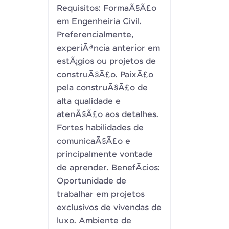
Requisitos: FormaÃ§Ã£o
em Engenheiria Civil.
Preferencialmente,
experiÃªncia anterior em
estÃ¡gios ou projetos de
construÃ§Ã£o. PaixÃ£o
pela construÃ§Ã£o de
alta qualidade e
atenÃ§Ã£o aos detalhes.
Fortes habilidades de
comunicaÃ§Ã£o e
principalmente vontade
de aprender. BenefÃ­cios:
Oportunidade de
trabalhar em projetos
exclusivos de vivendas de
luxo. Ambiente de