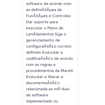
software de acordo com
as definiÃ§Ãµes de
FunÃ§Ãµes e Controles
Dar suporte para
executar o Plano de
LanÃ§amentos Siga o
gerenciamento de
configuraÃ§Ã£o correto
definido Executar a
codificaÃ§Ã£o de acordo
com as regras e
procedimentos da Marelli
Executar e liberar a
documentaÃ§Ã£o
relacionada ao mÃ³dulo
de software
implementado ou