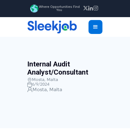
Where Opportunities Find
You
Internal Audit
Analyst/Consultant
Mosta, Malta
6/9/2024
Mosta, Malta