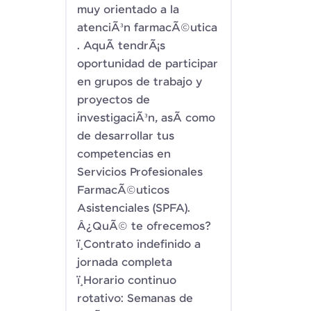
muy orientado a la
atenciÃ³n farmacÃ©utica
. AquÃ­ tendrÃ¡s
oportunidad de participar
en grupos de trabajo y
proyectos de
investigaciÃ³n, asÃ­ como
de desarrollar tus
competencias en
Servicios Profesionales
FarmacÃ©uticos
Asistenciales (SPFA).
Â¿QuÃ© te ofrecemos?
ï¸Contrato indefinido a
jornada completa
ï¸Horario continuo
rotativo: Semanas de